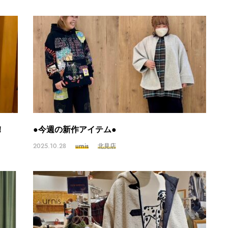
！
●今週の新作アイテム●
2025.10.28
urnis
北見店