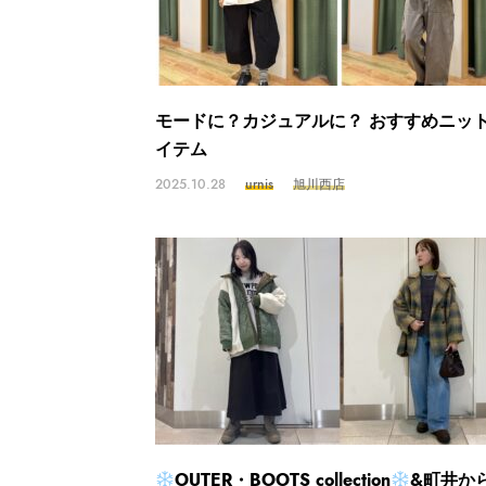
モードに？カジュアルに？ おすすめニッ
イテム
2025.10.28
urnis
旭川西店
OUTER・BOOTS collection
&町井か