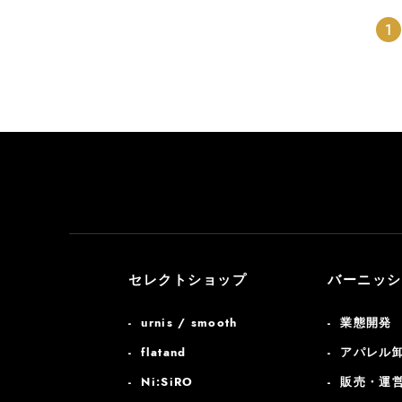
1
セレクトショップ
バーニッシ
urnis / smooth
業態開発
flatand
アパレル
Ni:SiRO
販売・運