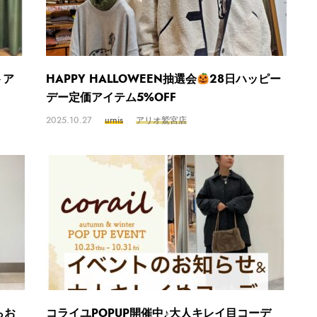
トア
HAPPY HALLOWEEN抽選会
28日ハッピー
デー定価アイテム5%OFF
2025.10.27
urnis
アリオ鷲宮店
らお
コライユPOPUP開催中♪大人キレイ目コーデ