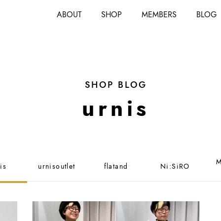
ABOUT
SHOP
MEMBERS
BLOG
SHOP BLOG
urnis
M
is
urnisoutlet
flatand
Ni:SiRO