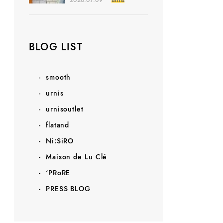
2026.07.09
urnis
BLOG LIST
smooth
urnis
urnisoutlet
flatand
Ni:SiRO
Maison de Lu Clé
‘PRoRE
PRESS BLOG