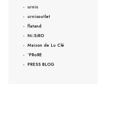
urnis
urnisoutlet
flatand
Ni:SiRO
Maison de Lu Clé
‘PRoRE
PRESS BLOG