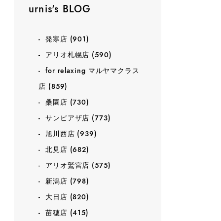
urnis's BLOG
発寒店
(901)
アリオ札幌店
(590)
for relaxing マルヤマクラス
店
(859)
桑園店
(730)
サンピアザ店
(773)
旭川西店
(939)
北見店
(682)
アリオ鷲宮店
(575)
新潟店
(798)
大日店
(820)
苗穂店
(415)