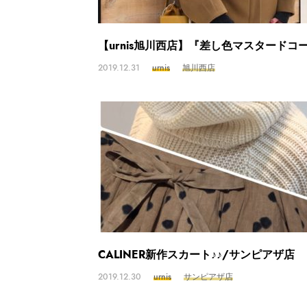
【urnis旭川西店】『差し色マスタードコ
2019.12.31
urnis
旭川西店
CALINER新作スカート♪♪/サンピアザ店
2019.12.30
urnis
サンピアザ店