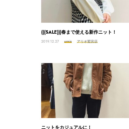
(((SALE)))春まで使える新作ニット！
2019.12.27
urnis
アリオ鷲宮店
ニットをカジュアルに！