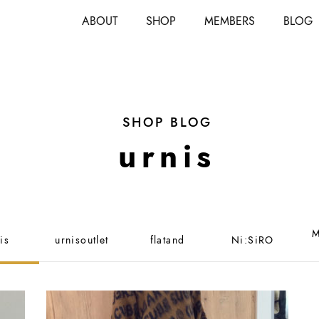
ABOUT
SHOP
MEMBERS
BLOG
SHOP BLOG
urnis
M
is
urnisoutlet
flatand
Ni:SiRO