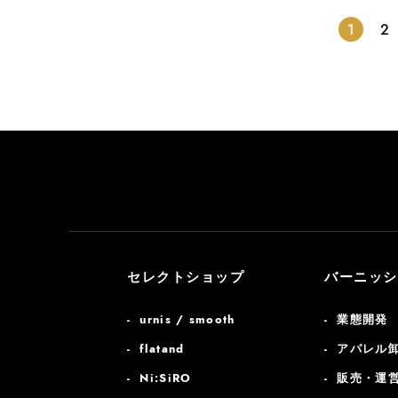
1
2
セレクトショップ
バーニッシ
urnis / smooth
業態開発
flatand
アパレル
Ni:SiRO
販売・運