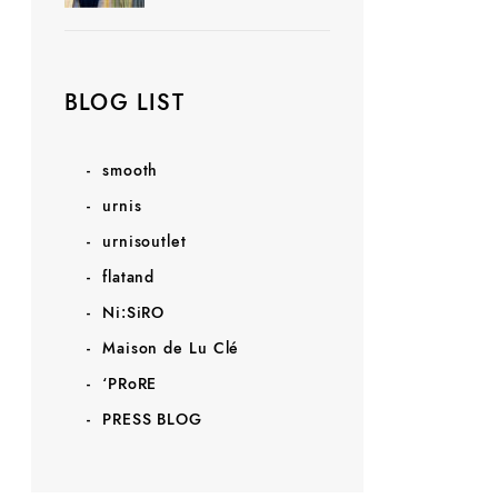
BLOG LIST
smooth
urnis
urnisoutlet
flatand
Ni:SiRO
Maison de Lu Clé
‘PRoRE
PRESS BLOG