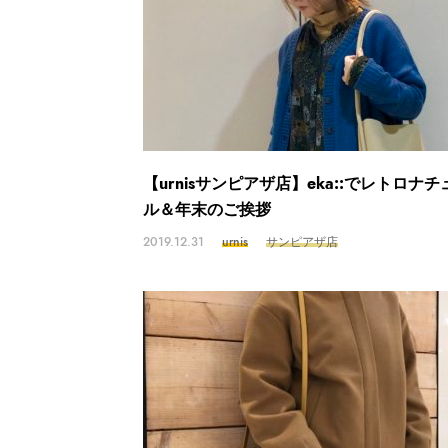
【urnisサンピアザ店】eka::でレトロナチ
ル＆年末のご挨拶
2019.12.31
urnis
サンピアザ店