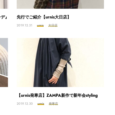
ーデ』
先行でご紹介【urnis大日店】
2019.12.31
urnis
大日店
【urnis発寒店】ZAMPA新作で新年会styling
2019.12.30
urnis
発寒店