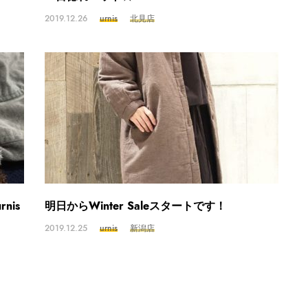
2019.12.26
urnis
北見店
nis
明日からWinter Saleスタートです！
2019.12.25
urnis
新潟店