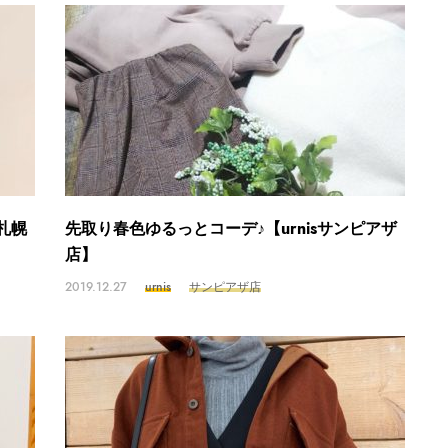
札幌
先取り春色ゆるっとコーデ♪【urnisサンピアザ
店】
2019.12.27
urnis
サンピアザ店