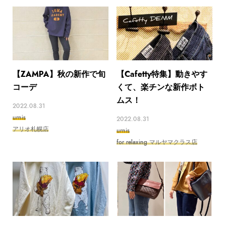
【ZAMPA】秋の新作で旬
【Cafetty特集】動きやす
コーデ
くて、楽チンな新作ボト
ムス！
2022.08.31
urnis
2022.08.31
アリオ札幌店
urnis
for relaxing マルヤマクラス店