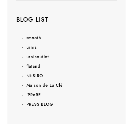
BLOG LIST
smooth
urnis
urnisoutlet
flatand
Ni:SiRO
Maison de Lu Clé
‘PRoRE
PRESS BLOG