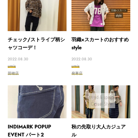
チェック/ストライプ柄シ
羽織×スカートのおすすめ
ャツコーデ！
style
2022.08.30
2022.08.30
urnis
urnis
苗穂店
発寒店
INDIMARK POPUP
秋の先取り大人カジュア
EVENT パート2
ル