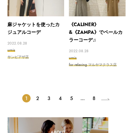
麻ジャケットを使ったカ
《CALINER》
ジュアルコーデ
&《ZAMPA》でペールカ
ラーコーデ♫
2022.08.28
urnis
2022.08.28
サンピアザ店
urnis
for relaxing マルヤマクラス店
1
2
3
4
5
…
8