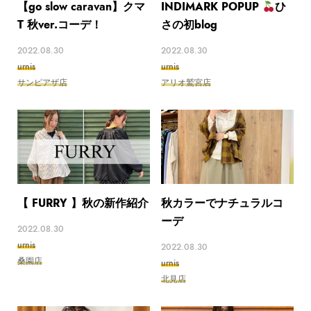
【go slow caravan】クマ
INDIMARK POPUP
ひ
T 秋ver.コーデ！
さの初blog
2022.08.30
2022.08.30
urnis
urnis
サンピアザ店
アリオ鷲宮店
【 FURRY 】秋の新作紹介
秋カラーでナチュラルコ
ーデ
2022.08.30
urnis
2022.08.30
桑園店
urnis
北見店