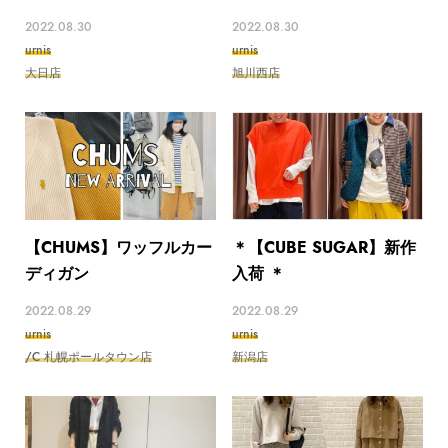
2022.08.30
2022.08.30
urnis
urnis
大日店
旭川西店
【CHUMS】ワッフルカー
＊【CUBE SUGAR】新作
ディガン
入荷 ＊
2022.08.29
2022.08.29
urnis
urnis
/C 札幌ポールタウン店
新潟店