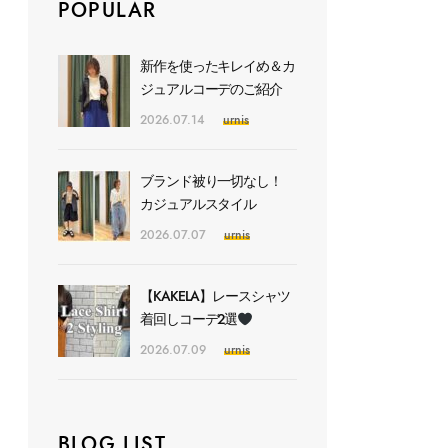
POPULAR
新作を使ったキレイめ＆カ
ジュアルコーデのご紹介
2026.07.14
urnis
ブランド被り一切なし！
カジュアルスタイル
2026.07.07
urnis
【KAKELA】レースシャツ
着回しコーデ2選
2026.07.09
urnis
BLOG LIST