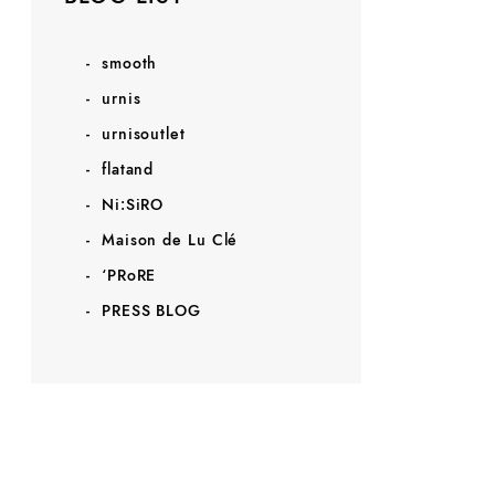
smooth
urnis
urnisoutlet
flatand
Ni:SiRO
Maison de Lu Clé
‘PRoRE
PRESS BLOG