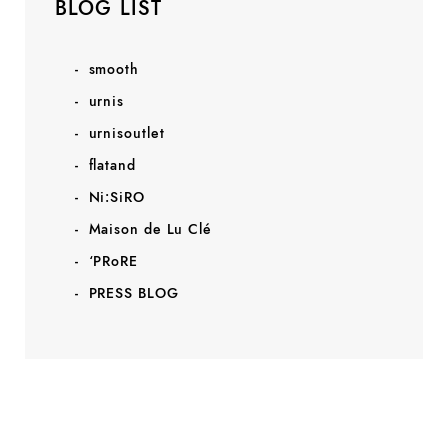
BLOG LIST
smooth
urnis
urnisoutlet
flatand
Ni:SiRO
Maison de Lu Clé
‘PRoRE
PRESS BLOG