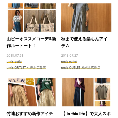
山ピーオススメコーデ&新
秋まで使える楽ちんアイ
作ルートート！
テム
2018.07.31
2018.07.27
urnis outlet
urnis outlet
urnis OUTLET 札幌北広島店
urnis OUTLET 札幌北広島店
竹達おすすめ新作アイテ
【 in this life】で大人スポ