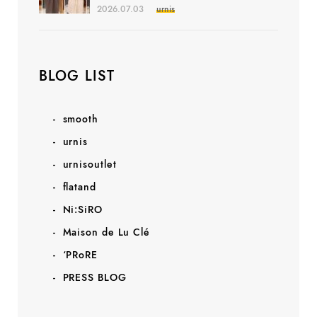
2026.07.03
urnis
BLOG LIST
smooth
urnis
urnisoutlet
flatand
Ni:SiRO
Maison de Lu Clé
‘PRoRE
PRESS BLOG