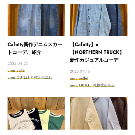
Cafetty新作デニムスカー
【Cafetty】×
トコーデこ紹介
【NORTHERN TRUCK】
新作カジュアルコーデ
2025.04.23
urnis outlet
2025.04.16
urnis OUTLET 札幌北広島店
urnis outlet
urnis OUTLET 札幌北広島店