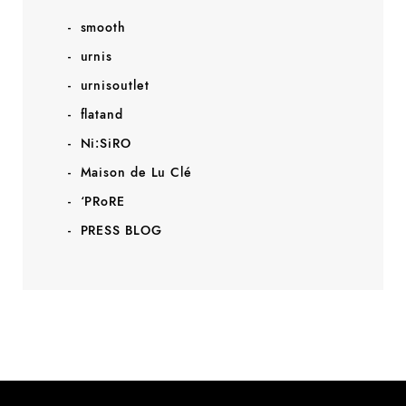
smooth
urnis
urnisoutlet
flatand
Ni:SiRO
Maison de Lu Clé
‘PRoRE
PRESS BLOG