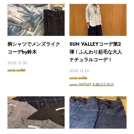
柄シャツでメンズライク
SUN VALLEYコーデ第2
コーデby鈴木
弾！ふんわり起毛な大人
ナチュラルコーデ！
2020.12.30
urnis outlet
2020.12.25
urnis outlet
urnis OUTLET 札幌北広島店