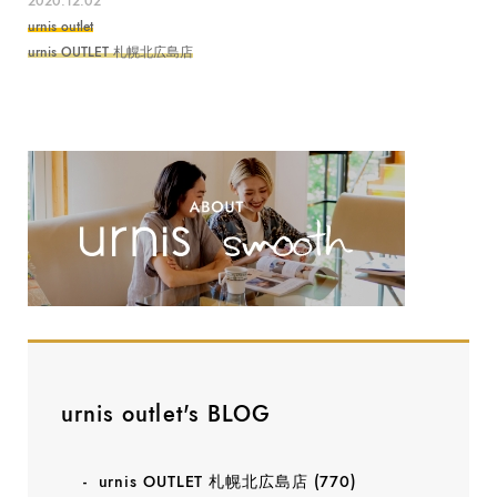
2020.12.02
urnis outlet
urnis OUTLET 札幌北広島店
urnis outlet's BLOG
urnis OUTLET 札幌北広島店
(770)