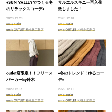
♦️SUN VALLEYでつくる冬
サルエルスキニー再入荷
のリラックスコーデ♦️
致しました！
2020.12.23
2020.12.18
urnis outlet
urnis outlet
urnis OUTLET 札幌北広島店
urnis OUTLET 札幌北広島店
outlet店限定！！フリース
♦️冬のトレンド！ゆるコー
パーカーby鈴木
デ♦️
2020.12.16
2020.12.11
urnis outlet
urnis outlet
urnis OUTLET 札幌北広島店
urnis OUTLET 札幌北広島店