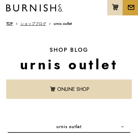
TOP
ショップブログ
urnis outlet
SHOP BLOG
urnis outlet
ONLINE SHOP
urnis outlet