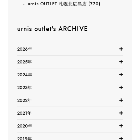
urnis OUTLET 札幌北広島店
(770)
urnis outlet's ARCHIVE
2026年
2025年
2024年
2023年
2022年
2021年
2020年
2019年