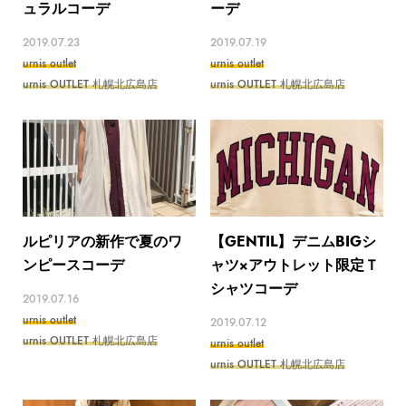
ュラルコーデ
ーデ
2019.07.23
2019.07.19
urnis outlet
urnis outlet
urnis OUTLET 札幌北広島店
urnis OUTLET 札幌北広島店
ルピリアの新作で夏のワ
【GENTIL】デニムBIGシ
ンピースコーデ
ャツ×アウトレット限定Ｔ
シャツコーデ
2019.07.16
urnis outlet
2019.07.12
urnis OUTLET 札幌北広島店
urnis outlet
urnis OUTLET 札幌北広島店