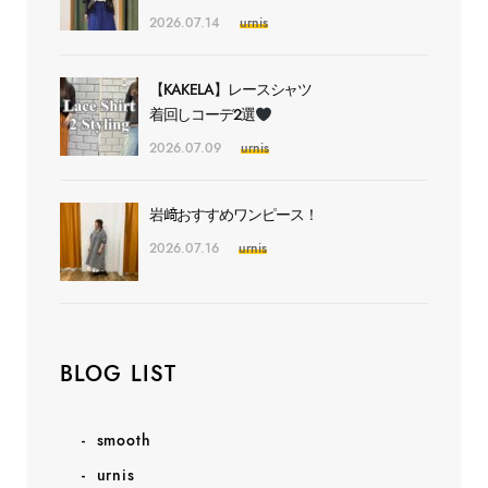
2026.07.14
urnis
【KAKELA】レースシャツ
着回しコーデ2選
2026.07.09
urnis
岩﨑おすすめワンピース！
2026.07.16
urnis
BLOG LIST
smooth
urnis