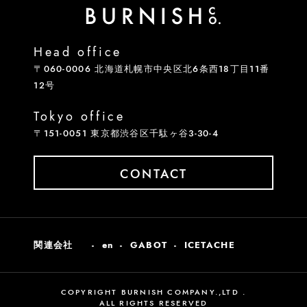
Head office
〒060-0006 北海道札幌市中央区北6条西18丁目11番
12号
Tokyo office
〒151-0051 東京都渋谷区千駄ヶ谷3-30-4
CONTACT
関連会社
en
GABOT
ICETACHE
COPYRIGHT BURNISH COMPANY.,LTD .
ALL RIGHTS RESERVED