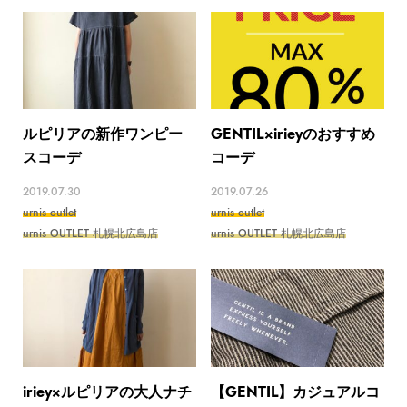
ルピリアの新作ワンピー
GENTIL×irieyのおすすめ
スコーデ
コーデ
2019.07.30
2019.07.26
urnis outlet
urnis outlet
urnis OUTLET 札幌北広島店
urnis OUTLET 札幌北広島店
iriey×ルピリアの大人ナチ
【GENTIL】カジュアルコ