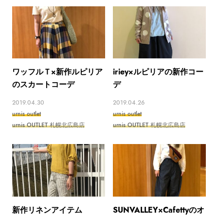
ワッフルＴ×新作ルピリア
iriey×ルピリアの新作コー
のスカートコーデ
デ
2019.04.30
2019.04.26
urnis outlet
urnis outlet
urnis OUTLET 札幌北広島店
urnis OUTLET 札幌北広島店
新作リネンアイテム
SUNVALLEY×Cafettyのオ