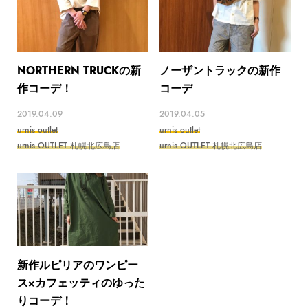
NORTHERN TRUCKの新
ノーザントラックの新作
作コーデ！
コーデ
2019.04.09
2019.04.05
urnis outlet
urnis outlet
urnis OUTLET 札幌北広島店
urnis OUTLET 札幌北広島店
新作ルピリアのワンピー
ス×カフェッティのゆった
りコーデ！