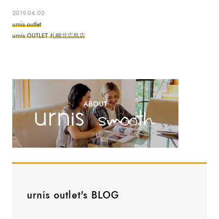
2019.04.02
urnis outlet
urnis OUTLET 札幌北広島店
urnis outlet's BLOG