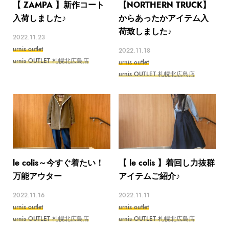
【 ZAMPA 】新作コート
【NORTHERN TRUCK】
入荷しました♪
からあったかアイテム入
荷致しました♪
2022.11.23
urnis outlet
2022.11.18
urnis OUTLET 札幌北広島店
urnis outlet
urnis OUTLET 札幌北広島店
le colis～今すぐ着たい！
【 le colis 】着回し力抜群
万能アウター
アイテムご紹介♪
2022.11.16
2022.11.11
urnis outlet
urnis outlet
urnis OUTLET 札幌北広島店
urnis OUTLET 札幌北広島店