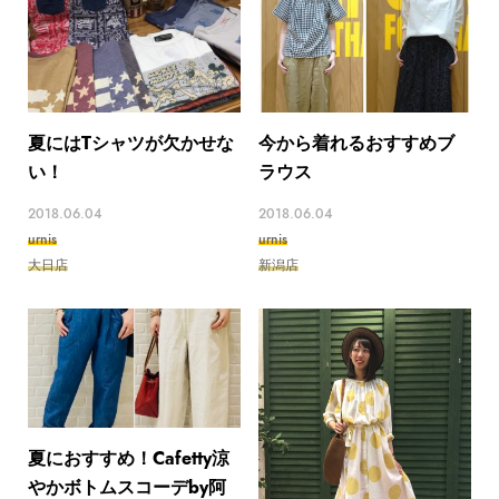
夏にはTシャツが欠かせな
今から着れるおすすめブ
い！
ラウス
2018.06.04
2018.06.04
urnis
urnis
大日店
新潟店
夏におすすめ！Cafetty涼
やかボトムスコーデby阿