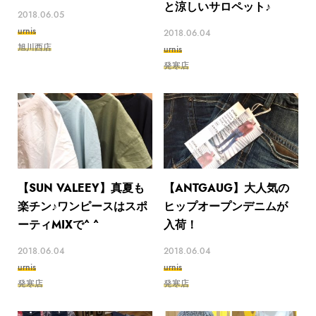
と涼しいサロペット♪
2018.06.05
urnis
2018.06.04
旭川西店
urnis
発寒店
【SUN VALEEY】真夏も
【ANTGAUG】大人気の
楽チン♪ワンピースはスポ
ヒップオープンデニムが
ーティMIXで^ ^
入荷！
2018.06.04
2018.06.04
urnis
urnis
発寒店
発寒店