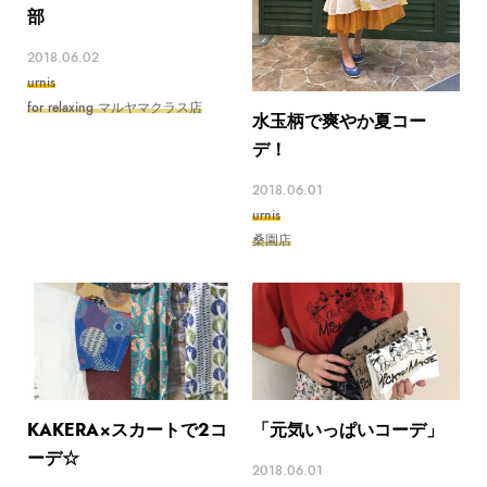
部
2018.06.02
urnis
for relaxing マルヤマクラス店
水玉柄で爽やか夏コー
デ！
2018.06.01
urnis
桑園店
KAKERA×スカートで2コ
「元気いっぱいコーデ」
ーデ☆
2018.06.01