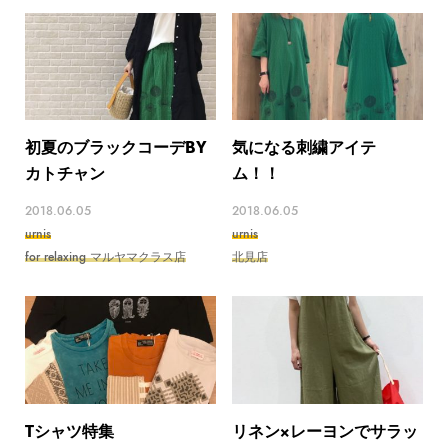
初夏のブラックコーデBY
気になる刺繍アイテ
カトチャン
ム！！
2018.06.05
2018.06.05
urnis
urnis
for relaxing マルヤマクラス店
北見店
Tシャツ特集
リネン×レーヨンでサラッ