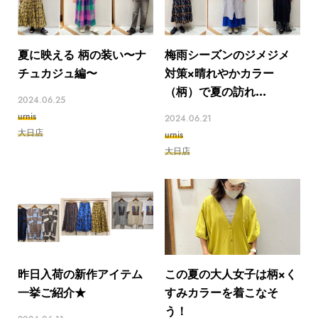
夏に映える 柄の装い〜ナ
梅雨シーズンのジメジメ
チュカジュ編〜
対策×晴れやかカラー
（柄）で夏の訪れ...
2024.06.25
urnis
2024.06.21
大日店
urnis
大日店
昨日入荷の新作アイテム
この夏の大人女子は柄×く
一挙ご紹介★
すみカラーを着こなそ
う！