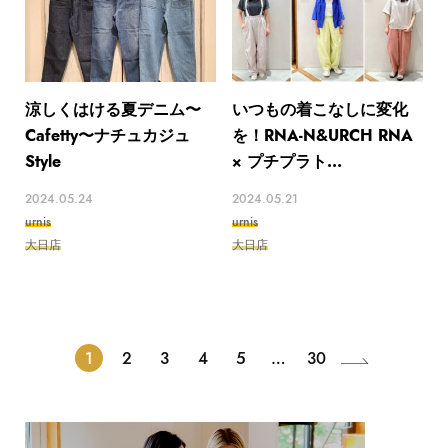
涼しくはける夏デニム〜
いつもの着こなしに変化
Cafetty〜ナチュカジュ
を！RNA-N&URCH RNA
Style
× プチプラト...
2024.05.24
2024.05.21
urnis
urnis
大日店
大日店
1
2
3
4
5
…
30