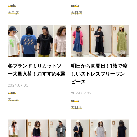
urnis
urnis
大日店
大日店
各ブランドよりカットソ
明日から真夏日！1枚で涼
ー大量入荷！おすすめ4選
しいストレスフリーワン
ピース
2024.07.05
urnis
2024.07.02
大日店
urnis
大日店