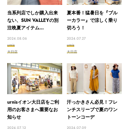
当系列店でしか購入出来
夏本番！猛暑日を『ブル
ない、SUN VALLEYの別
ーカラー』で涼しく乗り
注晩夏アイテム...
切ろう！
2024.08.06
2024.07.27
urnis
urnis
大日店
大日店
urnisイオン大日店をご利
汗っかきさん必見！フレ
用のお客さまへ重要なお
ンチスリーブで夏のワン
知らせ
トーンコーデ
2024.07.12
2024.07.09