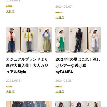
2024.06.11
urnis
2024.06.07
大日店
urnis
大日店
カジュアルブランドより
2024年の夏はこれ！涼し
新作大量入荷！大人カジ
げシアーな透け感
ュアルStyle
byZAMPA
2024.05.31
2024.05.28
urnis
urnis
大日店
大日店