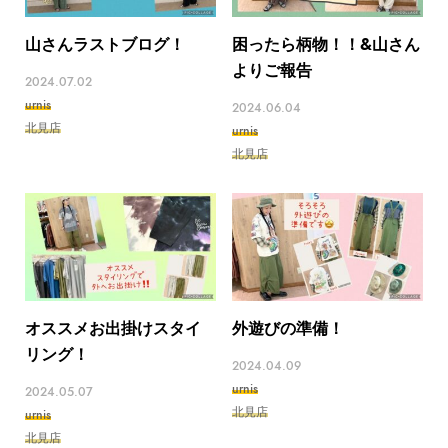
山さんラストブログ！
困ったら柄物！！&山さん
よりご報告
2024.07.02
urnis
2024.06.04
北見店
urnis
北見店
オススメお出掛けスタイ
外遊びの準備！
リング！
2024.04.09
urnis
2024.05.07
北見店
urnis
北見店