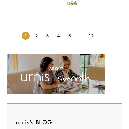
北見店
1
2
3
4
5
…
12
urnis's BLOG