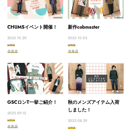
CHUMSイベント開催！
新作cobmaster
2023.10.20
2023.10.03
urnis
urnis
北見店
北見店
GSCロンT一挙ご紹介！
秋のメンズアイテム入荷
しました！
2023.09.15
urnis
2023.08.29
北見店
urnis