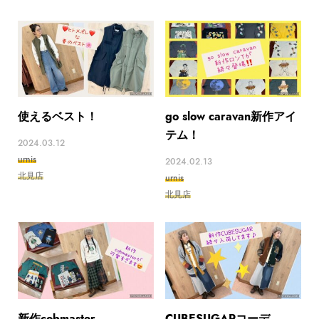
使えるベスト！
go slow caravan新作アイ
テム！
2024.03.12
urnis
2024.02.13
北見店
urnis
北見店
新作cobmaster
CUBESUGARコーデ