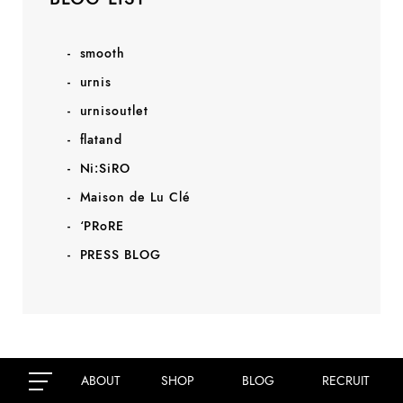
smooth
urnis
urnisoutlet
flatand
Ni:SiRO
Maison de Lu Clé
‘PRoRE
PRESS BLOG
ABOUT
SHOP
BLOG
RECRUIT