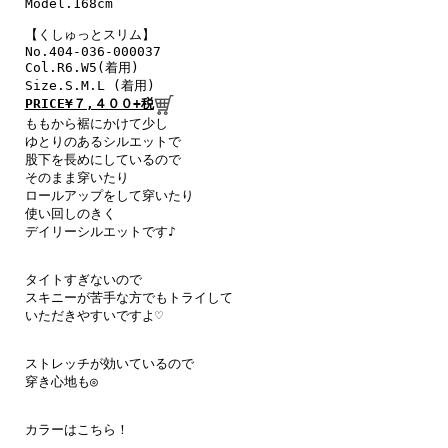
Model.168cm

【くしゅっとスリム】

No.404-036-000037

Col.R6.W5(着用)

PRICE¥７,４００+税
ももから裾にかけて少し

ゆとりのあるシルエットで

股下を長めにしているので

そのまま穿いたり

ロールアップをして穿いたり

使い回しのきく

デイリーシルエットです♪

タイトすぎないので

スキニーが苦手な方でもトライして

いただきやすいですよ♡

ストレッチが効いているので

穿き心地も◎

カラーはこちら！
