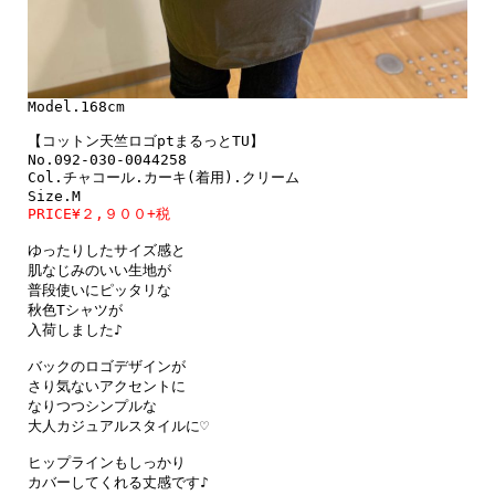
Model.168cm

【コットン天竺ロゴptまるっとTU】

No.092-030-0044258

Col.チャコール.カーキ(着用).クリーム

PRICE¥２,９００+税
ゆったりしたサイズ感と

肌なじみのいい生地が

普段使いにピッタリな

秋色Tシャツが

入荷しました♪

バックのロゴデザインが

さり気ないアクセントに

なりつつシンプルな

大人カジュアルスタイルに♡

ヒップラインもしっかり

カバーしてくれる丈感です♪
