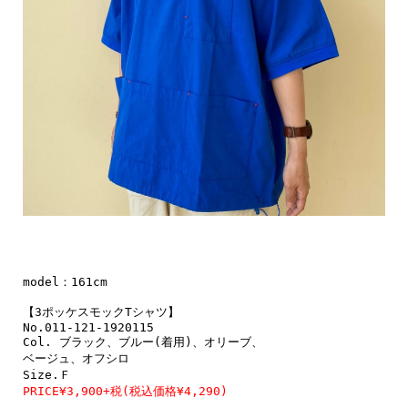
model：161cm

【3ポッケスモックTシャツ】

No.011-121-1920115

Col. ブラック、ブルー(着用)、オリーブ、

ベージュ、オフシロ

PRICE¥3,900+税(税込価格¥4,290)