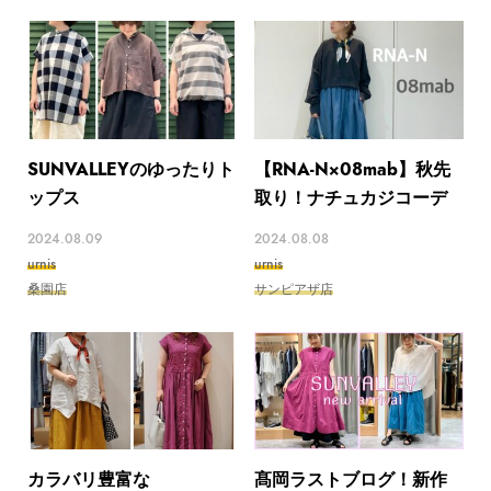
SUNVALLEYのゆったりト
【RNA-N×08mab】秋先
ップス
取り！ナチュカジコーデ
2024.08.09
2024.08.08
urnis
urnis
桑園店
サンピアザ店
カラバリ豊富な
髙岡ラストブログ！新作