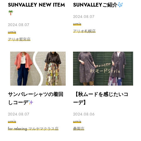
SUNVALLEY NEW ITEM
SUNVALLEYご紹介
2024.08.07
urnis
2024.08.07
アリオ札幌店
urnis
アリオ鷲宮店
サンバレーシャツの着回
【秋ムードを感じたいコ
しコーデ
ーデ】
2024.08.07
2024.08.06
urnis
urnis
for relaxing マルヤマクラス店
桑園店