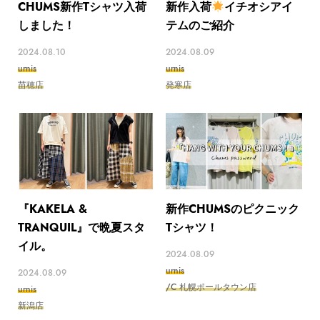
CHUMS新作Tシャツ入荷
新作入荷
イチオシアイ
しました！
テムのご紹介
2024.08.10
2024.08.09
urnis
urnis
苗穂店
発寒店
『KAKELA &
新作CHUMSのピクニック
TRANQUIL』で晩夏スタ
Tシャツ！
イル。
2024.08.09
urnis
2024.08.09
/C 札幌ポールタウン店
urnis
新潟店