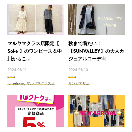
マルヤマクラス店限定【
秋まで着たい！
Soi-e 】のワンピース＆中
【SUNVALLEY】の大人カ
川からご...
ジュアルコーデ
2024.08.11
2024.08.10
urnis
urnis
for relaxing マルヤマクラス店
サンピアザ店