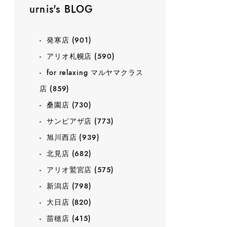
urnis's BLOG
発寒店
(901)
アリオ札幌店
(590)
for relaxing マルヤマクラス
店
(859)
桑園店
(730)
サンピアザ店
(773)
旭川西店
(939)
北見店
(682)
アリオ鷲宮店
(575)
新潟店
(798)
大日店
(820)
苗穂店
(415)