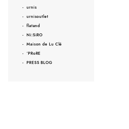
urnis
urnisoutlet
flatand
Ni:SiRO
Maison de Lu Clé
‘PRoRE
PRESS BLOG