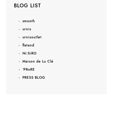
BLOG LIST
smooth
urnis
urnisoutlet
flatand
Ni:SiRO
Maison de Lu Clé
‘PRoRE
PRESS BLOG