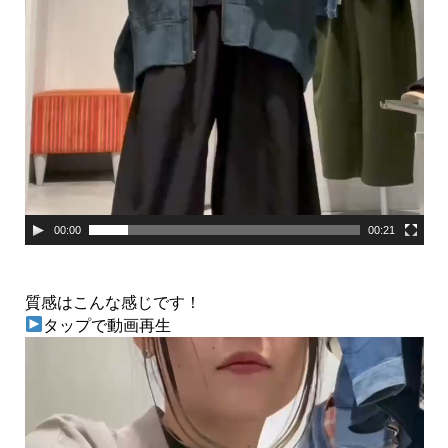
00:00
00:21
質感はこんな感じです！
タップで動画再生
動
画
プ
レ
ー