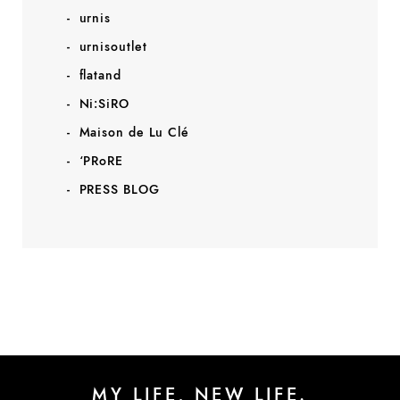
urnis
urnisoutlet
flatand
Ni:SiRO
Maison de Lu Clé
‘PRoRE
PRESS BLOG
MY LIFE, NEW LIFE.