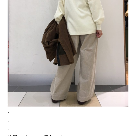
.
.
.