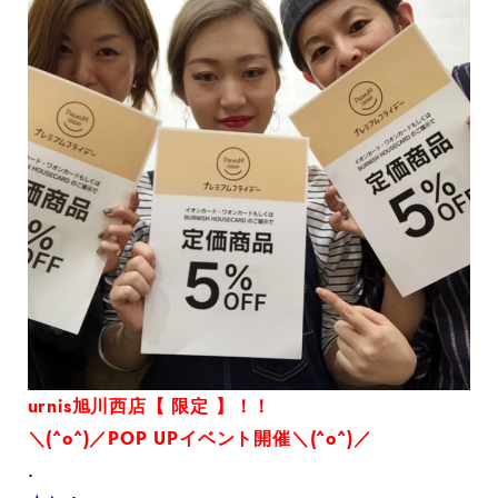
urnis旭川西店【 限定 】！！
＼(^o^)／POP UPイベント開催＼(^o^)／
.