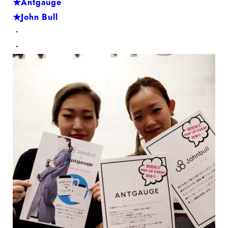
★Antgauge
★John Bull
・
・