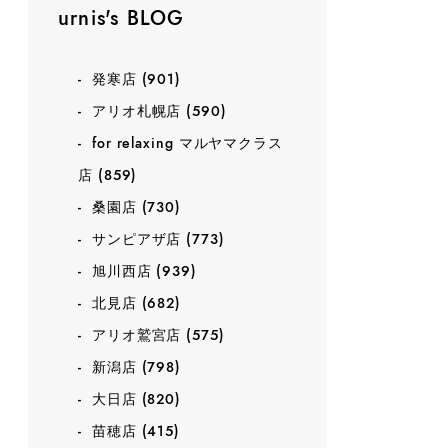
urnis's BLOG
発寒店
(901)
アリオ札幌店
(590)
for relaxing マルヤマクラス
店
(859)
桑園店
(730)
サンピアザ店
(773)
旭川西店
(939)
北見店
(682)
アリオ鷲宮店
(575)
新潟店
(798)
大日店
(820)
苗穂店
(415)