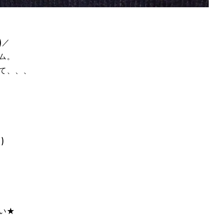
)／
ム。
て、、、
)
い★