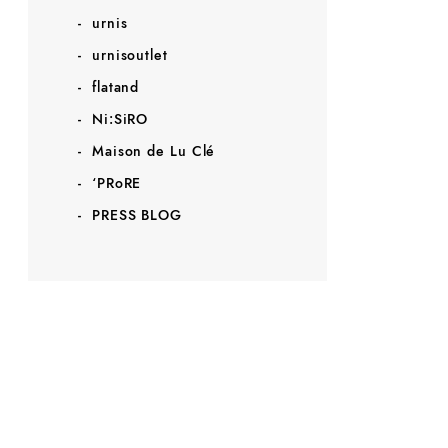
urnis
urnisoutlet
flatand
Ni:SiRO
Maison de Lu Clé
‘PRoRE
PRESS BLOG