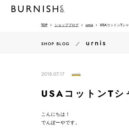
TOP
ショップブログ
urnis
USAコットンTシ
urnis
／
SHOP BLOG
2018.07.17
urnis
USAコットンT
こんにちは！
でんぽーやです。