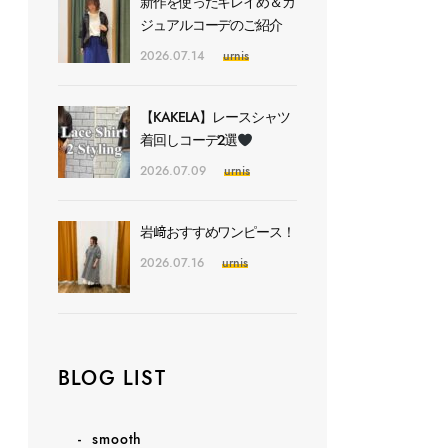
新作を使ったキレイめ＆カ
ジュアルコーデのご紹介
2026.07.14
urnis
【KAKELA】レースシャツ
着回しコーデ2選
2026.07.09
urnis
岩﨑おすすめワンピース！
2026.07.16
urnis
BLOG LIST
smooth