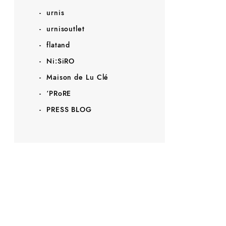
urnis
urnisoutlet
flatand
Ni:SiRO
Maison de Lu Clé
‘PRoRE
PRESS BLOG