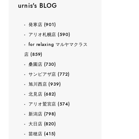
urnis's BLOG
発寒店
(901)
アリオ札幌店
(590)
for relaxing マルヤマクラス
店
(859)
桑園店
(730)
サンピアザ店
(772)
旭川西店
(939)
北見店
(682)
アリオ鷲宮店
(574)
新潟店
(798)
大日店
(820)
苗穂店
(415)