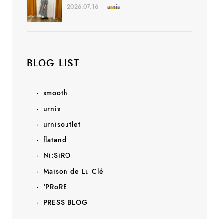
2026.07.16
urnis
BLOG LIST
smooth
urnis
urnisoutlet
flatand
Ni:SiRO
Maison de Lu Clé
‘PRoRE
PRESS BLOG