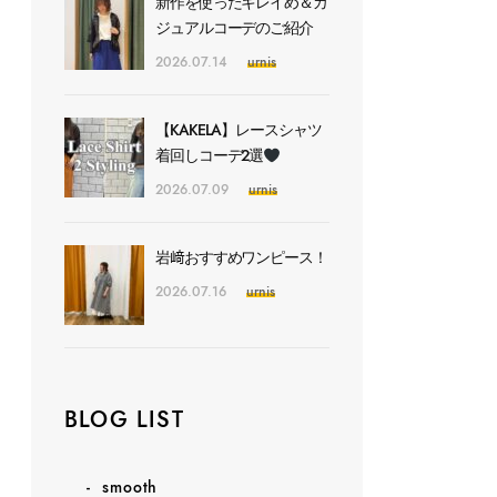
新作を使ったキレイめ＆カ
ジュアルコーデのご紹介
2026.07.14
urnis
【KAKELA】レースシャツ
着回しコーデ2選
2026.07.09
urnis
岩﨑おすすめワンピース！
2026.07.16
urnis
BLOG LIST
smooth