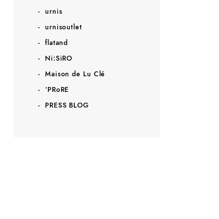
urnis
urnisoutlet
flatand
Ni:SiRO
Maison de Lu Clé
‘PRoRE
PRESS BLOG