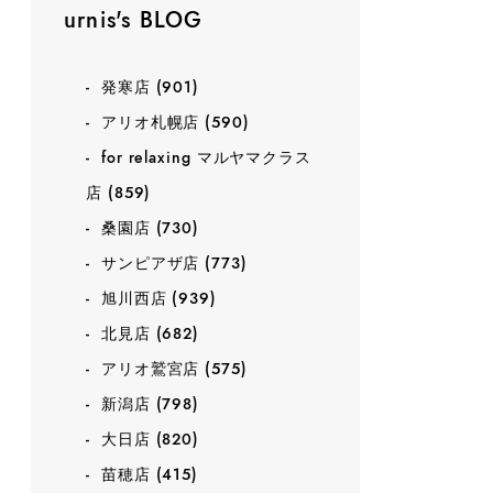
urnis's BLOG
発寒店
(901)
アリオ札幌店
(590)
for relaxing マルヤマクラス
店
(859)
桑園店
(730)
サンピアザ店
(773)
旭川西店
(939)
北見店
(682)
アリオ鷲宮店
(575)
新潟店
(798)
大日店
(820)
苗穂店
(415)