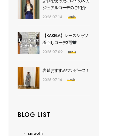
新作を使ったキレイめ＆カ
ジュアルコーデのご紹介
2026.07.14
urnis
【KAKELA】レースシャツ
着回しコーデ2選
2026.07.09
urnis
岩﨑おすすめワンピース！
2026.07.16
urnis
BLOG LIST
smooth