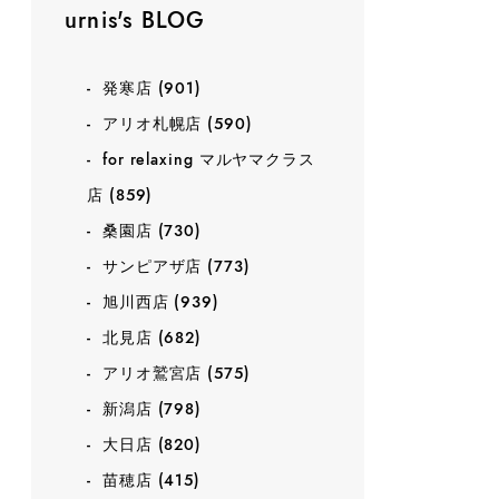
urnis's BLOG
発寒店
(901)
アリオ札幌店
(590)
for relaxing マルヤマクラス
店
(859)
桑園店
(730)
サンピアザ店
(773)
旭川西店
(939)
北見店
(682)
アリオ鷲宮店
(575)
新潟店
(798)
大日店
(820)
苗穂店
(415)