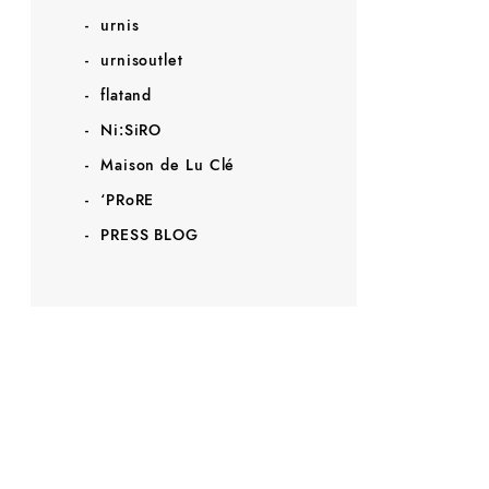
urnis
urnisoutlet
flatand
Ni:SiRO
Maison de Lu Clé
‘PRoRE
PRESS BLOG