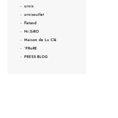
urnis
urnisoutlet
flatand
Ni:SiRO
Maison de Lu Clé
‘PRoRE
PRESS BLOG