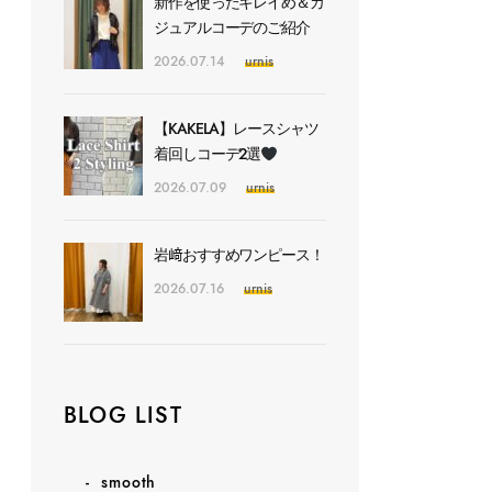
新作を使ったキレイめ＆カ
ジュアルコーデのご紹介
2026.07.14
urnis
【KAKELA】レースシャツ
着回しコーデ2選
2026.07.09
urnis
岩﨑おすすめワンピース！
2026.07.16
urnis
BLOG LIST
smooth