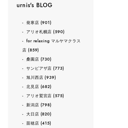
urnis's BLOG
発寒店
(901)
アリオ札幌店
(590)
for relaxing マルヤマクラス
店
(859)
桑園店
(730)
サンピアザ店
(773)
旭川西店
(939)
北見店
(682)
アリオ鷲宮店
(575)
新潟店
(798)
大日店
(820)
苗穂店
(415)