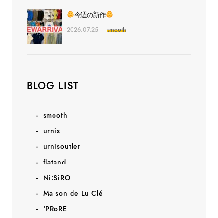
今週の新作
2026.07.25
smooth
BLOG LIST
smooth
urnis
urnisoutlet
flatand
Ni:SiRO
Maison de Lu Clé
‘PRoRE