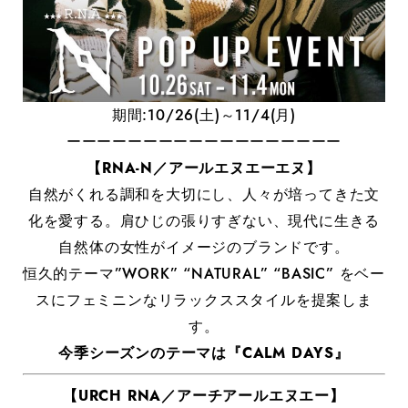
期間:10/26(土)～11/4(月)
ーーーーーーーーーーーーーーーーーー
【RNA-N／アールエヌエーエヌ】
自然がくれる調和を大切にし、人々が培ってきた文
化を愛する。肩ひじの張りすぎない、現代に生きる
自然体の女性がイメージのブランドです。
恒久的テーマ”WORK” “NATURAL” “BASIC” をベー
スにフェミニンなリラックススタイルを提案しま
す。
今季シーズンのテーマは『CALM DAYS』
【URCH RNA／アーチアールエヌエー】