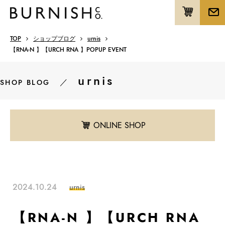
TOP
ショップブログ
urnis
【RNA-N 】【URCH RNA 】POPUP EVENT
urnis
／
SHOP BLOG
ONLINE SHOP
2024.10.24
urnis
【RNA-N 】【URCH RNA