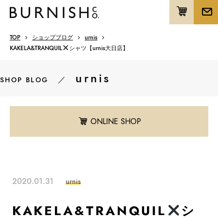
TOP
ショップブログ
urnis
KAKELA&TRANQUIL
シャツ【urnis大日店】
urnis
／
SHOP BLOG
ONLINE SHOP
2020.01.31
urnis
KAKELA&TRANQUIL
シ