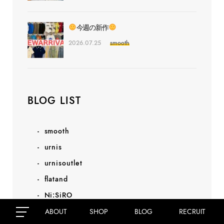
今週の新作
2026.07.25
smooth
BLOG LIST
smooth
urnis
urnisoutlet
flatand
Ni:SiRO
Maison de Lu Clé
ABOUT
SHOP
BLOG
RECRUIT