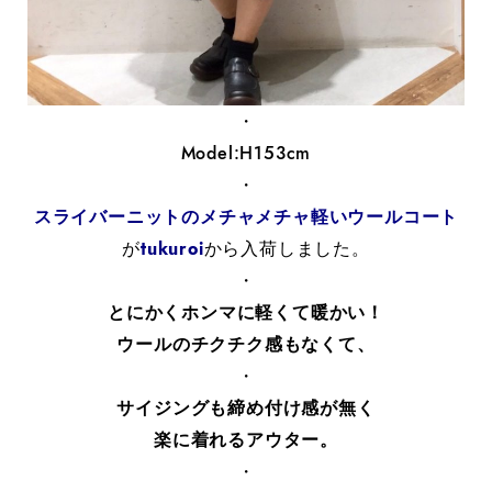
・
Model:H153cm
・
スライバーニットのメチャメチャ軽いウールコート
が
tukuroi
から入荷しました。
・
とにかくホンマに軽くて暖かい！
ウールのチクチク感もなくて、
・
サイジングも締め付け感が無く
楽に着れるアウター。
・