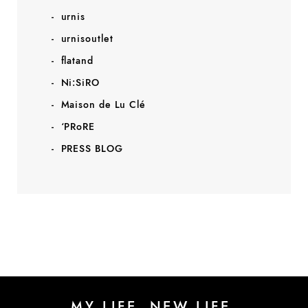
urnis
urnisoutlet
flatand
Ni:SiRO
Maison de Lu Clé
‘PRoRE
PRESS BLOG
MY LIFE, NEW LIFE.