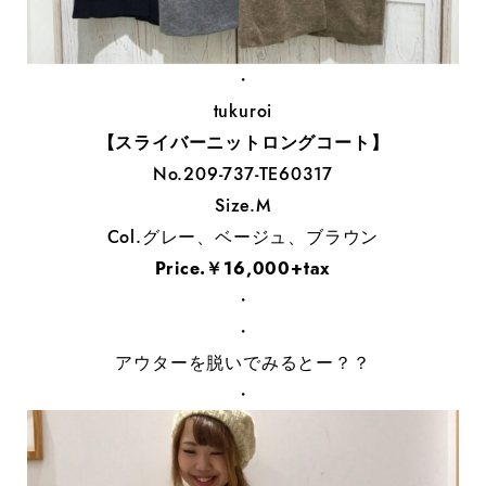
・
tukuroi
【スライバーニットロングコート】
No.209-737-TE60317
Size.M
Col.グレー、ベージュ、ブラウン
Price.￥16,000+tax
・
・
アウターを脱いでみるとー？？
・