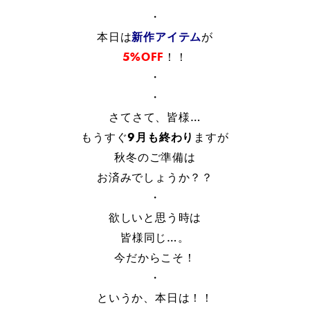
・
本日は
新作アイテム
が
5%OFF
！！
・
・
さてさて、皆様…
もうすぐ
9月も終わり
ますが
秋冬のご準備は
お済みでしょうか？？
・
欲しいと思う時は
皆様同じ…。
今だからこそ！
・
というか、本日は！！