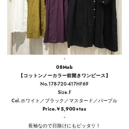
・
08Mab
【コットンノーカラー前開きワンピース】
No.178-720-417HF69
Size.F
Col.ホワイト／ブラック／マスタード／パープル
Price.￥5,900+tax
・
長袖なので日除けにもピッタリ！