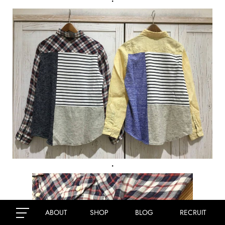
・
・
ABOUT
SHOP
BLOG
RECRUIT