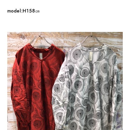
model:H158㎝