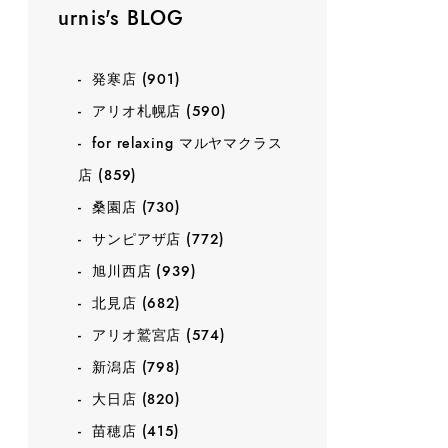
urnis's BLOG
発寒店
(901)
アリオ札幌店
(590)
for relaxing マルヤマクラス
店
(859)
桑園店
(730)
サンピアザ店
(772)
旭川西店
(939)
北見店
(682)
アリオ鷲宮店
(574)
新潟店
(798)
大日店
(820)
苗穂店
(415)