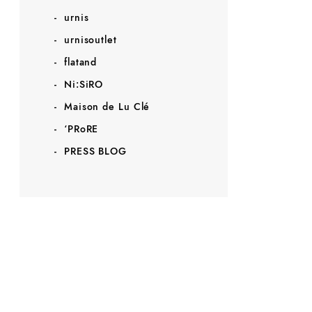
urnis
urnisoutlet
flatand
Ni:SiRO
Maison de Lu Clé
‘PRoRE
PRESS BLOG