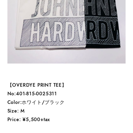
【OVERDYE PRINT TEE】
No:401-815-0025311
Color:ホワイト/ブラック
Size: M
Price: ¥5,500+tax