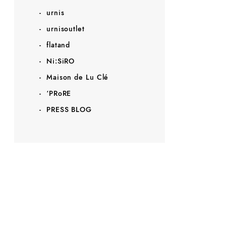
urnis
urnisoutlet
flatand
Ni:SiRO
Maison de Lu Clé
‘PRoRE
PRESS BLOG