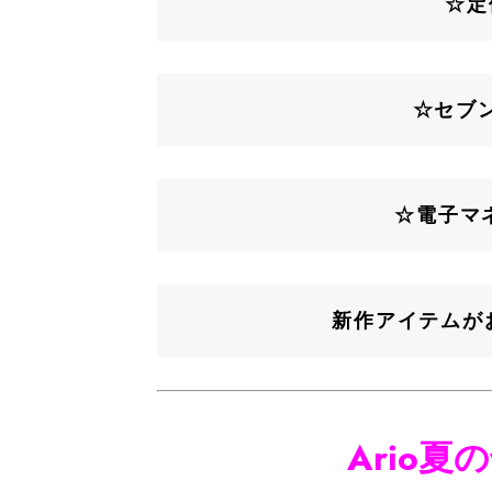
☆定
☆セブ
☆電子マネ
新作アイテムが
Ario夏