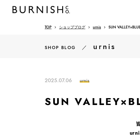
TOP
ショップブログ
urnis
SUN VALLEY×B
urnis
／
SHOP BLOG
2025.07.06
urnis
SUN VALLEY
ur