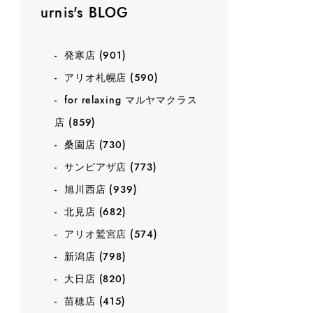
urnis's BLOG
発寒店
(901)
アリオ札幌店
(590)
for relaxing マルヤマクラス
店
(859)
桑園店
(730)
サンピアザ店
(773)
旭川西店
(939)
北見店
(682)
アリオ鷲宮店
(574)
新潟店
(798)
大日店
(820)
苗穂店
(415)