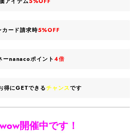
価アイテム
5%OFF
ンカード請求時
5%OFF
ーnanacoポイント
4倍
お得にGETできる
チャンス
です
のwow開催中です！