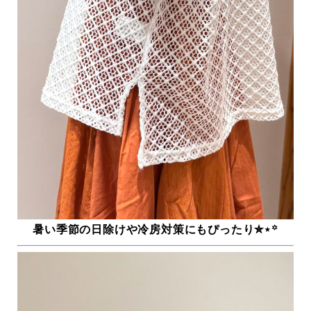
暑い季節の日除けや冷房対策にもぴったり✮⋆꙳