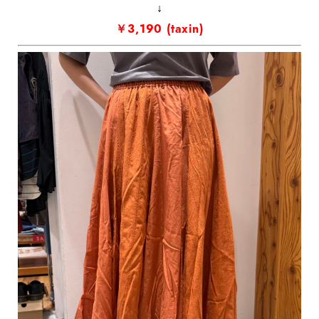
↓
￥3,190 (taxin)