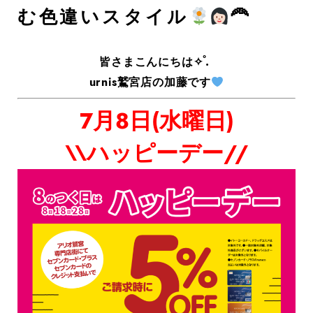
む色違いスタイル
‍🦰
皆さまこんにちは✧˚.
urnis鷲宮店の加藤です
7月8日(水曜日)
\\ハッピーデー//