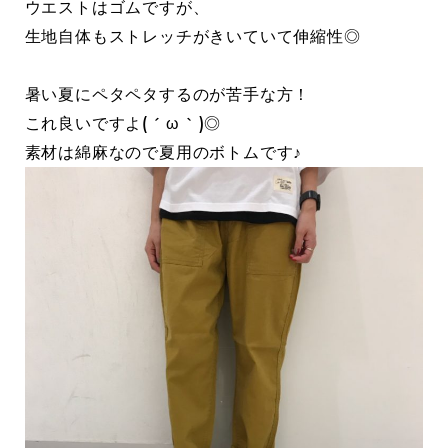
ウエストはゴムですが、
生地自体もストレッチがきいていて伸縮性◎
暑い夏にペタペタするのが苦手な方！
これ良いですよ( ´ ω ` )◎
素材は綿麻なので夏用のボトムです♪