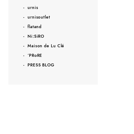
urnis
urnisoutlet
flatand
Ni:SiRO
Maison de Lu Clé
‘PRoRE
PRESS BLOG