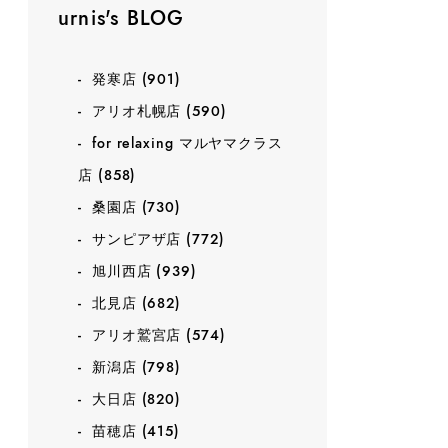
urnis's BLOG
発寒店
(901)
アリオ札幌店
(590)
for relaxing マルヤマクラス
店
(858)
桑園店
(730)
サンピアザ店
(772)
旭川西店
(939)
北見店
(682)
アリオ鷲宮店
(574)
新潟店
(798)
大日店
(820)
苗穂店
(415)