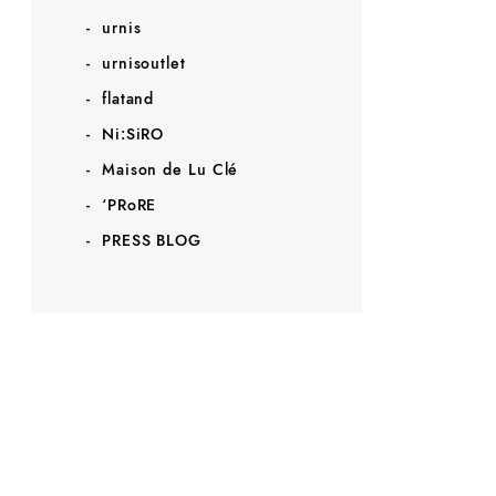
urnis
urnisoutlet
flatand
Ni:SiRO
Maison de Lu Clé
‘PRoRE
PRESS BLOG