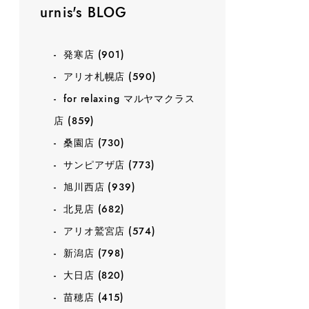
urnis's BLOG
発寒店
(901)
アリオ札幌店
(590)
for relaxing マルヤマクラス
店
(859)
桑園店
(730)
サンピアザ店
(773)
旭川西店
(939)
北見店
(682)
アリオ鷲宮店
(574)
新潟店
(798)
大日店
(820)
苗穂店
(415)