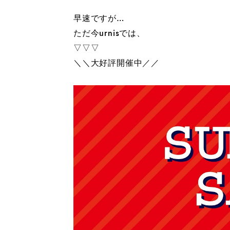
早速ですが…
ただ今urnisでは、
▽▽▽
＼＼大好評開催中／／