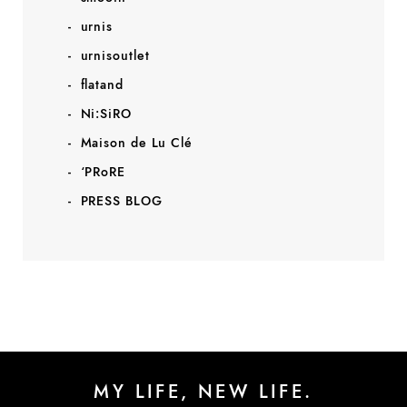
urnis
urnisoutlet
flatand
Ni:SiRO
Maison de Lu Clé
‘PRoRE
PRESS BLOG
MY LIFE, NEW LIFE.