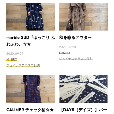
marble SUD『ほっこり ふ
秋を彩るアウター
わふわ』☆★
2020.09.23
Ni:SiRO
2020.09.29
ジョイナステラス二俣川
Ni:SiRO
ジョイナステラス二俣川
CALINER チェック柄 ☆★
【DAYS（デイズ）】バー