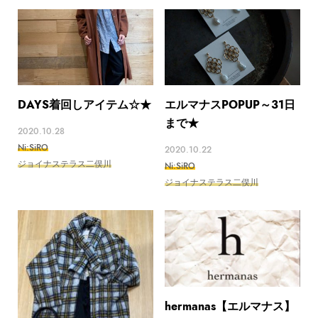
DAYS着回しアイテム☆★
エルマナスPOPUP～31日
まで★
2020.10.28
Ni:SiRO
2020.10.22
ジョイナステラス二俣川
Ni:SiRO
ジョイナステラス二俣川
hermanas【エルマナス】