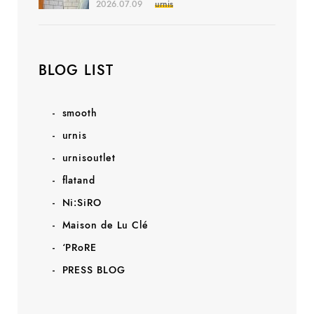
2026.07.09
urnis
BLOG LIST
smooth
urnis
urnisoutlet
flatand
Ni:SiRO
Maison de Lu Clé
‘PRoRE
PRESS BLOG