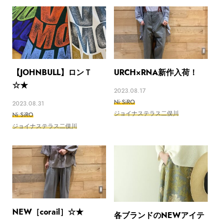
【JOHNBULL】ロンＴ
URCH×RNA新作入荷！
☆★
2023.08.17
Ni:SiRO
2023.08.31
ジョイナステラス二俣川
Ni:SiRO
ジョイナステラス二俣川
NEW［corail］☆★
各ブランドのNEWアイテ