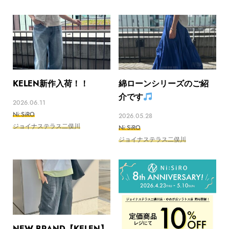
KELEN新作入荷！！
綿ローンシリーズのご紹
介です
2026.06.11
Ni:SiRO
2026.05.28
ジョイナステラス二俣川
Ni:SiRO
ジョイナステラス二俣川
NEW BRAND【KELEN】