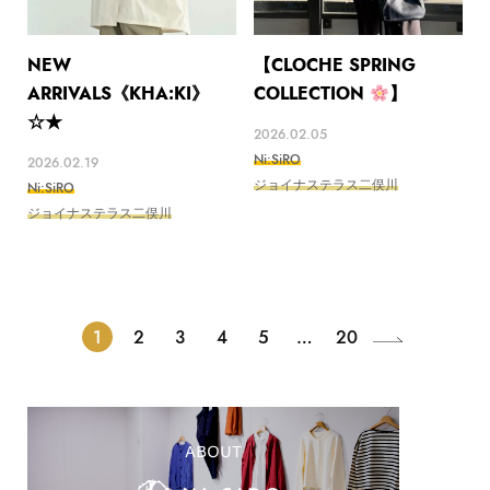
NEW
【CLOCHE SPRING
ARRIVALS《KHA:KI》
COLLECTION
】
☆★
2026.02.05
Ni:SiRO
2026.02.19
ジョイナステラス二俣川
Ni:SiRO
ジョイナステラス二俣川
1
2
3
4
5
…
20