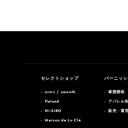
セレクトショップ
バーニッシ
urnis / smooth
業態開発
flatand
アパレル
Ni:SiRO
販売・運
Maison de Lu Clé