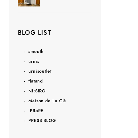
BLOG LIST
smooth
urnis
urnisoutlet
flatand
Ni:SiRO
Maison de Lu Clé
‘PRoRE
PRESS BLOG