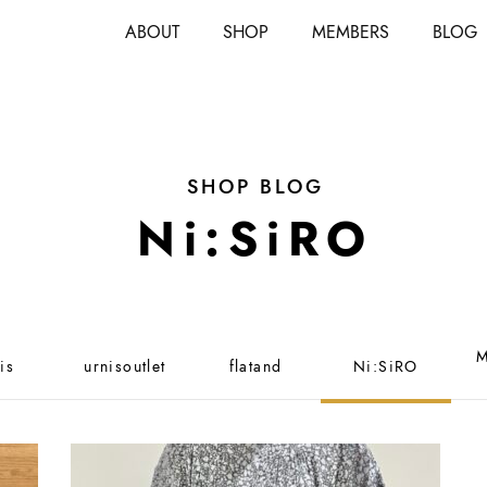
ABOUT
SHOP
MEMBERS
BLOG
SHOP BLOG
Ni:SiRO
M
is
urnisoutlet
flatand
Ni:SiRO