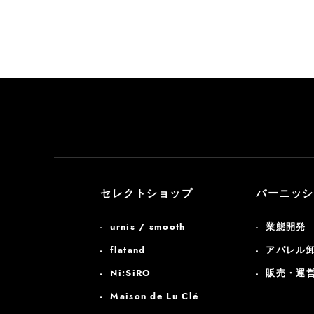
セレクトショップ
バーニッシ
urnis / smooth
業態開発
flatand
アパレル
Ni:SiRO
販売・運
Maison de Lu Clé