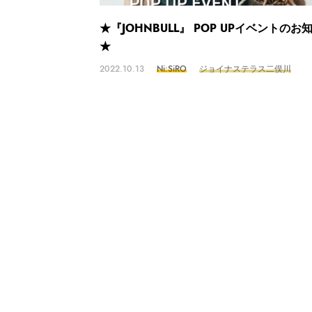
★『JOHNBULL』 POP UPイベントのお
★
2022.10.13
Ni:SiRO
ジョイナステラス二俣川