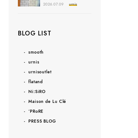
2026.07.09
urnis
BLOG LIST
smooth
urnis
urnisoutlet
flatand
Ni:SiRO
Maison de Lu Clé
‘PRoRE
PRESS BLOG