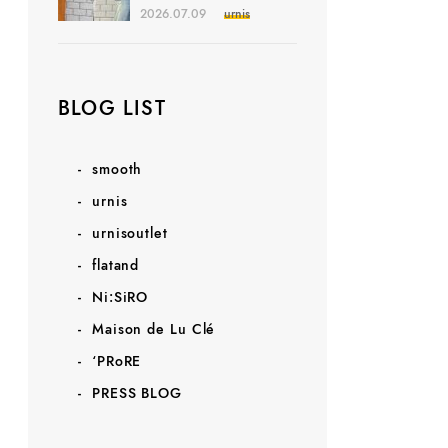
2026.07.09
urnis
BLOG LIST
smooth
urnis
urnisoutlet
flatand
Ni:SiRO
Maison de Lu Clé
‘PRoRE
PRESS BLOG