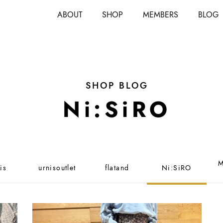
ABOUT
SHOP
MEMBERS
BLOG
SHOP BLOG
Ni:SiRO
M
is
urnisoutlet
flatand
Ni:SiRO