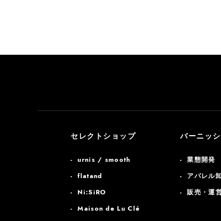
セレクトショップ
バーニッシ
urnis / smooth
業態開発
flatand
アパレル
Ni:SiRO
販売・運
Maison de Lu Clé