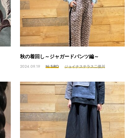
秋の着回し～ジャガードパンツ編～
2024.09.19
Ni:SiRO
ジョイナステラス二俣川